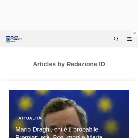
Vai
Me
al
contenuto
Articles by Redazione ID
ATTUALITÀ
Mario Draghi, chi è il probabile
Premier: età, Bce, moglie Maria