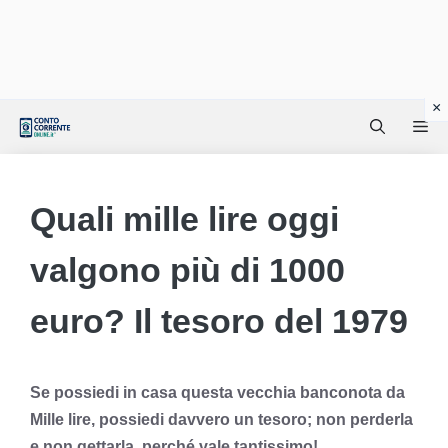
Vai
Me
al
contenuto
Quali mille lire oggi
valgono più di 1000
euro? Il tesoro del 1979
Se possiedi in casa questa vecchia banconota da
Mille lire, possiedi davvero un tesoro; non perderla
e non gettarla, perché vale tantissimo!