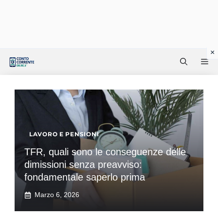
Vai
Me
al
contenuto
LAVORO E PENSIONI
TFR, quali sono le conseguenze delle
dimissioni senza preavviso:
fondamentale saperlo prima
Marzo 6, 2026