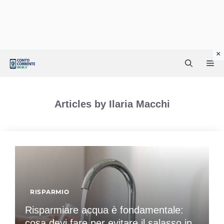
Vai
Me
al
contenuto
Articles by Ilaria Macchi
RISPARMIO
Risparmiare acqua è fondamentale:
cosa devi fare per evitare il salasso in