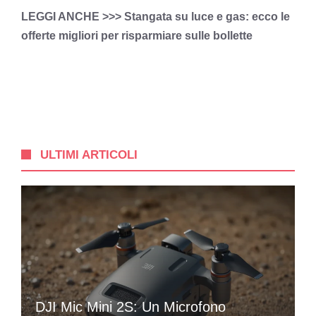
LEGGI ANCHE >>>
Stangata su luce e gas: ecco le
offerte migliori per risparmiare sulle bollette
ULTIMI ARTICOLI
DJI Mic Mini 2S: Un Microfono