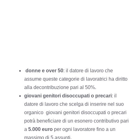
donne e over 50
: il datore di lavoro che
assume queste categorie di lavoratrici ha diritto
alla decontribuzione pari al 50%.
giovani genitori disoccupati o precari
: il
datore di lavoro che scelga di inserire nel suo
organico giovani genitori disoccupati o precari
potrà beneficiare di un esonero contributivo pari
a
5.000 euro
per ogni lavoratore fino a un
massimo di 5 assunti.