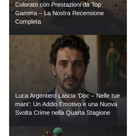
Colorato con Prestazioni da Top
Gamma – La Nostra Recensione
Completa
Luca Argentero Lascia ‘Doc – Nelle tue
mani’: Un Addio Emotivo e una Nuova
Svolta Crime nella Quarta Stagione