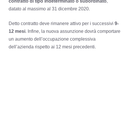
contratto di tipo indeterminato o subordinato
,
datato al massimo al 31 dicembre 2020.
Detto contratto deve rimanere attivo per i successivi
9-
12 mesi
. Infine, la nuova assunzione dovrà comportare
un aumento dell’occupazione complessiva
dell’azienda rispetto ai 12 mesi precedenti.