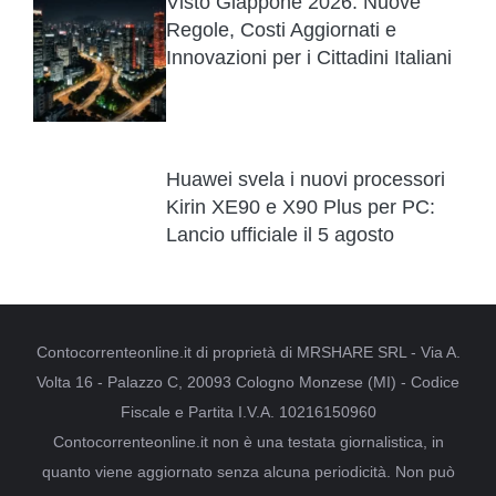
Visto Giappone 2026: Nuove
Regole, Costi Aggiornati e
Innovazioni per i Cittadini Italiani
Huawei svela i nuovi processori
Kirin XE90 e X90 Plus per PC:
Lancio ufficiale il 5 agosto
Contocorrenteonline.it di proprietà di MRSHARE SRL - Via A.
Volta 16 - Palazzo C, 20093 Cologno Monzese (MI) - Codice
Fiscale e Partita I.V.A. 10216150960
Contocorrenteonline.it non è una testata giornalistica, in
quanto viene aggiornato senza alcuna periodicità. Non può