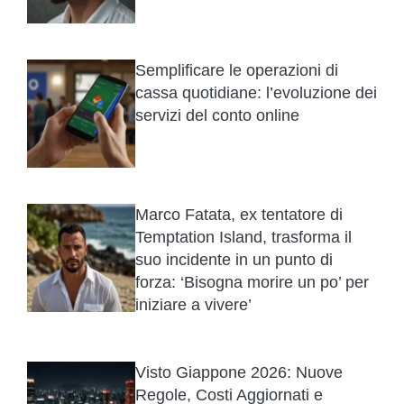
Semplificare le operazioni di
cassa quotidiane: l’evoluzione dei
servizi del conto online
Marco Fatata, ex tentatore di
Temptation Island, trasforma il
suo incidente in un punto di
forza: ‘Bisogna morire un po’ per
iniziare a vivere’
Visto Giappone 2026: Nuove
Regole, Costi Aggiornati e