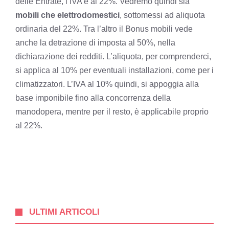
delle Entrate, l’IVA è al 22%. Vedremo quindi sia
mobili che elettrodomestici
, sottomessi ad aliquota
ordinaria del 22%. Tra l’altro il Bonus mobili vede
anche la detrazione di imposta al 50%, nella
dichiarazione dei redditi. L’aliquota, per comprenderci,
si applica al 10% per eventuali installazioni, come per i
climatizzatori. L’IVA al 10% quindi, si appoggia alla
base imponibile fino alla concorrenza della
manodopera, mentre per il resto, è applicabile proprio
al 22%.
ULTIMI ARTICOLI