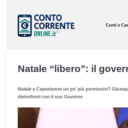
Vai
al
contenuto
Conti e Car
Natale “libero”: il gover
Natale e Capodanno un po’ più permissivi? Giuseppe 
dietrofront con il suo Governo