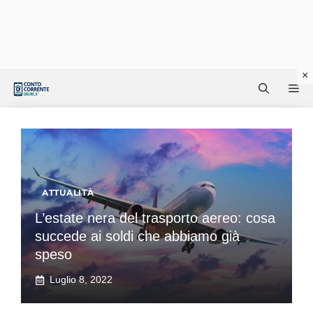
Vai
Me
al
contenuto
ATTUALITÀ
L’estate nera del trasporto aereo: cosa
succede ai soldi che abbiamo già
speso
Luglio 8, 2022