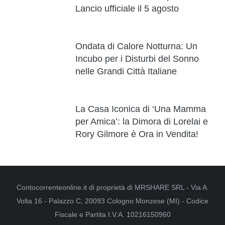
Lancio ufficiale il 5 agosto
Ondata di Calore Notturna: Un
Incubo per i Disturbi del Sonno
nelle Grandi Città Italiane
La Casa Iconica di ‘Una Mamma
per Amica’: la Dimora di Lorelai e
Rory Gilmore è Ora in Vendita!
Contocorrenteonline.it di proprietà di MRSHARE SRL - Via A.
Volta 16 - Palazzo C, 20093 Cologno Monzese (MI) - Codice
Fiscale e Partita I.V.A. 10216150960