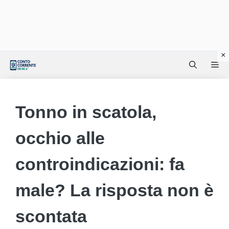
Vai
Me
al
contenuto
Tonno in scatola,
occhio alle
controindicazioni: fa
male? La risposta non è
scontata