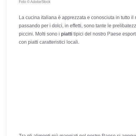
Foto © AdobeStock
La cucina italiana è apprezzata e conosciuta in tutto il
passando per i dolci, in effetti, sono tante le prelibatezz
piccini. Molti sono i
piatti
tipici del nostro Paese espor
con piatti caratteristici locali.
Tra gli alimenti più mangiati nel nostro Paese si annove