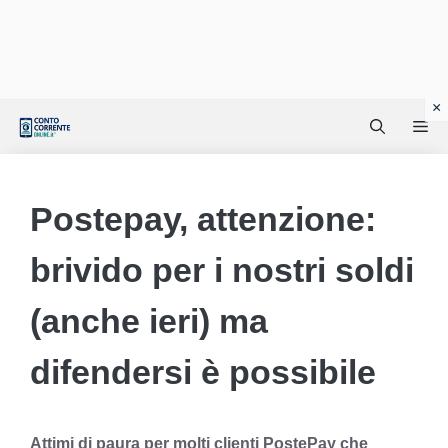
Vai
Me
al
contenuto
Postepay, attenzione:
brivido per i nostri soldi
(anche ieri) ma
difendersi è possibile
Attimi di paura per molti clienti PostePay che