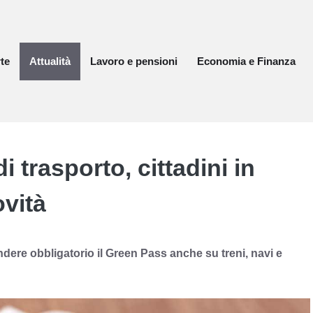
te
Attualità
Lavoro e pensioni
Economia e Finanza
 trasporto, cittadini in
ovità
ndere obbligatorio il Green Pass anche su treni, navi e