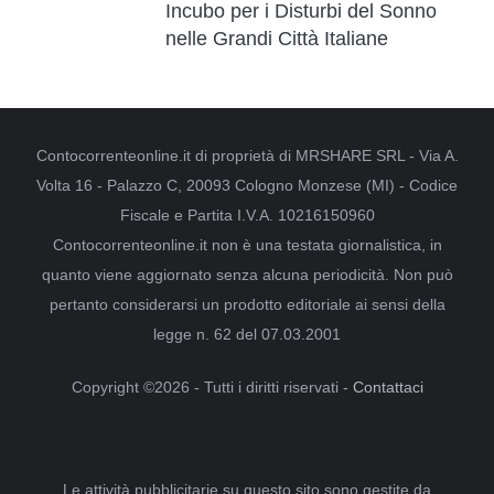
Incubo per i Disturbi del Sonno
nelle Grandi Città Italiane
Contocorrenteonline.it di proprietà di MRSHARE SRL - Via A.
Volta 16 - Palazzo C, 20093 Cologno Monzese (MI) - Codice
Fiscale e Partita I.V.A. 10216150960
Contocorrenteonline.it non è una testata giornalistica, in
quanto viene aggiornato senza alcuna periodicità. Non può
pertanto considerarsi un prodotto editoriale ai sensi della
legge n. 62 del 07.03.2001
Copyright ©2026 - Tutti i diritti riservati -
Contattaci
Le attività pubblicitarie su questo sito sono gestite da