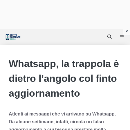
Vai
Me
al
contenuto
Whatsapp, la trappola è
dietro l’angolo col finto
aggiornamento
Attenti ai messaggi che vi arrivano su Whatsapp.
Da alcune settimane, infatti, circola un falso
aggiornamento a cui bisogna prestare molta