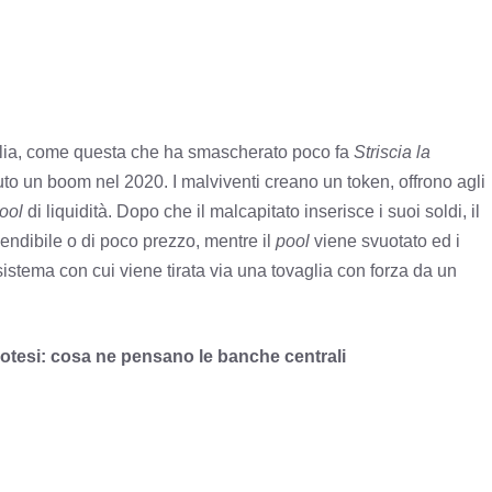
ia,
come questa che ha smascherato poco fa
Striscia la
to un boom nel 2020. I malviventi creano un token, offrono agli
ool
di liquidità. Dopo che il malcapitato inserisce i suoi soldi, il
nvendibile o di poco prezzo, mentre il
pool
viene svuotato ed i
 sistema con cui viene tirata via una tovaglia con forza da un
potesi: cosa ne pensano le banche centrali