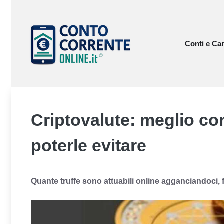
Vai
al
contenuto
Conti e Car
Criptovalute: meglio co
poterle evitare
Quante truffe sono attuabili online agganciandoci