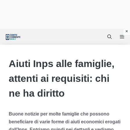
Vai
Me
al
contenuto
Aiuti Inps alle famiglie,
attenti ai requisiti: chi
ne ha diritto
Buone notizie per molte famiglie che possono
beneficiare di varie forme di aiuti economici erogati
dall’Inps. Entriamo quindi nei dettagli e vediamo