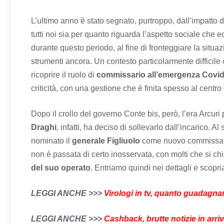
L’ultimo anno è stato segnato, purtroppo, dall’impatto 
tutti noi sia per quanto riguarda l’aspetto sociale che e
durante questo periodo, al fine di fronteggiare la situa
strumenti ancora. Un contesto particolarmente difficile 
ricoprire il ruolo di
commissario all’emergenza Covi
criticità, con una gestione che è finita spesso al centr
Dopo il crollo del governo Conte bis, però, l’era Arcur
Draghi
, infatti, ha deciso di sollevarlo dall’incarico.
nominato il
generale Figliuolo
come nuovo commissario
non è passata di certo inosservata, con molti che si c
del suo operato
. Entriamo quindi nei dettagli e scop
LEGGI ANCHE >>>
Virologi in tv, quanto guadagnan
LEGGI ANCHE >>>
Cashback, brutte notizie in arr