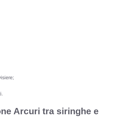
visiere;
i.
ne Arcuri tra siringhe e