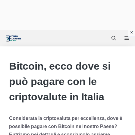
Vai
Me
al
contenuto
Bitcoin, ecco dove si
può pagare con le
criptovalute in Italia
Considerata la criptovaluta per eccellenza, dove è
possibile pagare con Bitcoin nel nostro Paese?
Entriamo nei dettagli e scopriamolo assieme.