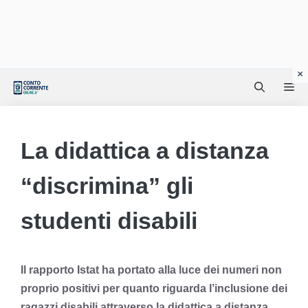
Vai
Me
al
contenuto
La didattica a distanza
“discrimina” gli
studenti disabili
Il rapporto Istat ha portato alla luce dei numeri non
proprio positivi per quanto riguarda l’inclusione dei
ragazzi disabili attraverso la didattica a distanza