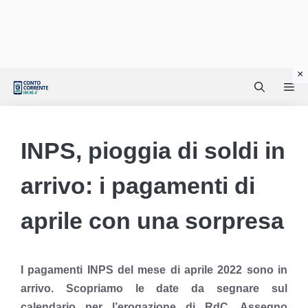
Vai
Me
al
contenuto
INPS, pioggia di soldi in
arrivo: i pagamenti di
aprile con una sorpresa
I pagamenti INPS del mese di aprile 2022 sono in
arrivo. Scopriamo le date da segnare sul
calendario per l’erogazione di RdC, Assegno