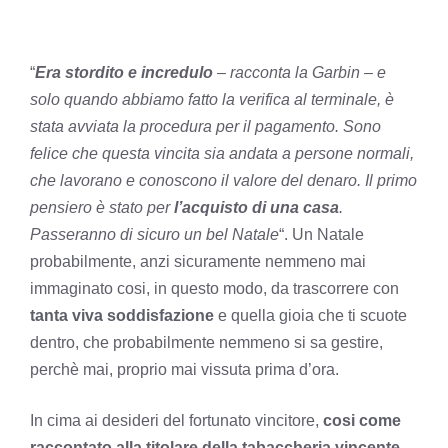
“
Era stordito e incredulo
– racconta la Garbin – e
solo quando abbiamo fatto la verifica al terminale, è
stata avviata la procedura per il pagamento. Sono
felice che questa vincita sia andata a persone normali,
che lavorano e conoscono il valore del denaro. Il primo
pensiero è stato per
l’acquisto di una casa
.
Passeranno di sicuro un bel Natale
“. Un Natale
probabilmente, anzi sicuramente nemmeno mai
immaginato cosi, in questo modo, da trascorrere con
tanta viva soddisfazione
e quella gioia che ti scuote
dentro, che probabilmente nemmeno si sa gestire,
perchè mai, proprio mai vissuta prima d’ora.
In cima ai desideri del fortunato vincitore,
cosi come
raccontato alla titolare della tabaccheria vincente