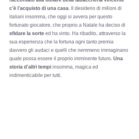
c’è l’acquisto di una casa
. Il desiderio di milioni di
italiani insomma, che oggi si avvera per questo
fortunato giocatore, che proprio a Natale ha deciso di
sfidare la sorte
ed ha vinto. Ha ribadito, attraverso la
sua esperienza che la fortuna ogni tanto premia
davvero gli audaci e quelli che nemmeno immaginano
quale possa essere il proprio imminente futuro.
Una
storia d’altri tempi
insomma, magica ed
indimenticabile per tutti.