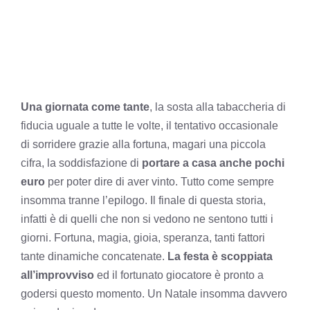
Una giornata come tante
, la sosta alla tabaccheria di
fiducia uguale a tutte le volte, il tentativo occasionale
di sorridere grazie alla fortuna, magari una piccola
cifra, la soddisfazione di
portare a casa anche pochi
euro
per poter dire di aver vinto. Tutto come sempre
insomma tranne l’epilogo. Il finale di questa storia,
infatti è di quelli che non si vedono ne sentono tutti i
giorni. Fortuna, magia, gioia, speranza, tanti fattori
tante dinamiche concatenate.
La festa è scoppiata
all’improvviso
ed il fortunato giocatore è pronto a
godersi questo momento. Un Natale insomma davvero