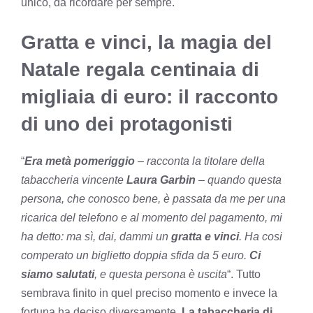
unico, da ricordare per sempre.
Gratta e vinci, la magia del
Natale regala centinaia di
migliaia di euro: il racconto
di uno dei protagonisti
“
Era metà pomeriggio
– racconta la titolare della
tabaccheria vincente
Laura Garbin
– quando questa
persona, che conosco bene, è passata da me per una
ricarica del telefono e al momento del pagamento, mi
ha detto: ma sì, dai, dammi un
gratta e vinci
. Ha cosi
comperato un biglietto doppia sfida da 5 euro.
Ci
siamo salutati
, e questa persona è uscita
“. Tutto
sembrava finito in quel preciso momento e invece la
fortuna ha deciso diversamente.
La tabaccheria di