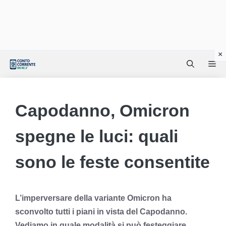
Vai
Me
al
contenuto
Capodanno, Omicron
spegne le luci: quali
sono le feste consentite
L’imperversare della variante Omicron ha
sconvolto tutti i piani in vista del Capodanno.
Vediamo in quale modalità si può festeggiare