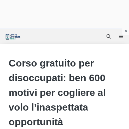
Vai
Me
al
contenuto
Corso gratuito per
disoccupati: ben 600
motivi per cogliere al
volo l’inaspettata
opportunità