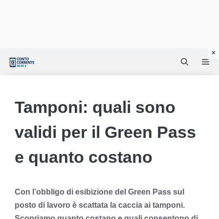
Vai
Me
al
contenuto
Tamponi: quali sono
validi per il Green Pass
e quanto costano
Con l’obbligo di esibizione del Green Pass sul
posto di lavoro è scattata la caccia ai tamponi.
Scopriamo quanto costano e quali consentono di