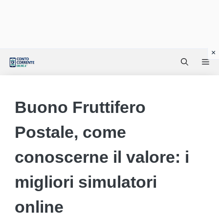
Vai
Me
al
contenuto
Buono Fruttifero
Postale, come
conoscerne il valore: i
migliori simulatori
online