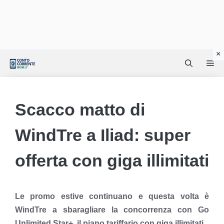
Vai
Me
al
contenuto
Scacco matto di
WindTre a Iliad: super
offerta con giga illimitati
Le promo estive continuano e questa volta è
WindTre a sbaragliare la concorrenza con Go
Unlimited Star+, il piano tariffario con giga illimitati.