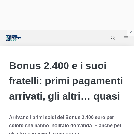
Vai
Me
al
contenuto
Bonus 2.400 e i suoi
fratelli: primi pagamenti
arrivati, gli altri… quasi
Arrivano i primi soldi del Bonus 2.400 euro per
coloro che hanno inoltrato domanda. E anche per
gli altri i pagamenti sono pronti.