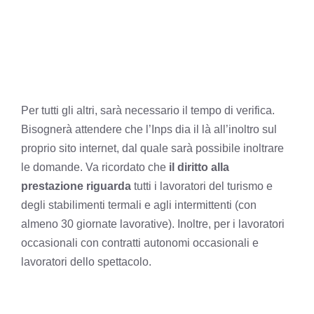
Per tutti gli altri, sarà necessario il tempo di verifica.
Bisognerà attendere che l’Inps dia il là all’inoltro sul
proprio sito internet, dal quale sarà possibile inoltrare
le domande. Va ricordato che
il diritto alla
prestazione riguarda
tutti i lavoratori del turismo e
degli stabilimenti termali e agli intermittenti (con
almeno 30 giornate lavorative). Inoltre, per i lavoratori
occasionali con contratti autonomi occasionali e
lavoratori dello spettacolo.