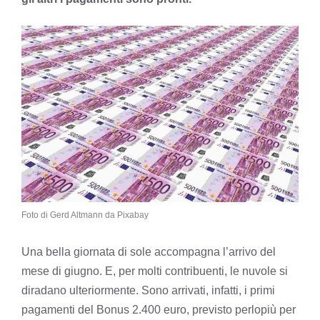
Foto di Gerd Altmann da Pixabay
Una bella giornata di sole accompagna l’arrivo del
mese di giugno. E, per molti contribuenti, le nuvole si
diradano ulteriormente. Sono arrivati, infatti, i primi
pagamenti del Bonus 2.400 euro, previsto perlopiù per