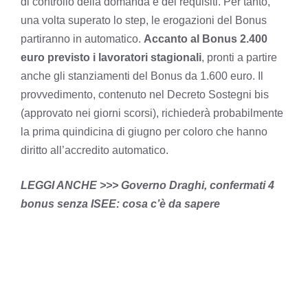
di controllo della domanda e dei requisiti. Per tanto,
una volta superato lo step, le erogazioni del Bonus
partiranno in automatico.
Accanto al Bonus 2.400
euro previsto i lavoratori stagionali
, pronti a partire
anche gli stanziamenti del Bonus da 1.600 euro. Il
provvedimento, contenuto nel Decreto Sostegni bis
(approvato nei giorni scorsi), richiederà probabilmente
la prima quindicina di giugno per coloro che hanno
diritto all’accredito automatico.
LEGGI ANCHE >>> Governo Draghi, confermati 4
bonus senza ISEE: cosa c’è da sapere