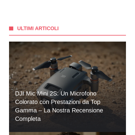
ULTIMI ARTICOLI
DJI Mic Mini 2S: Un Microfono
Colorato con Prestazioni da Top
Gamma – La Nostra Recensione
Completa