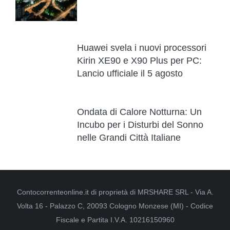
Huawei svela i nuovi processori
Kirin XE90 e X90 Plus per PC:
Lancio ufficiale il 5 agosto
Ondata di Calore Notturna: Un
Incubo per i Disturbi del Sonno
nelle Grandi Città Italiane
Contocorrenteonline.it di proprietà di MRSHARE SRL - Via A.
Volta 16 - Palazzo C, 20093 Cologno Monzese (MI) - Codice
Fiscale e Partita I.V.A. 10216150960