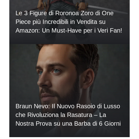
Le 3 Figure di Roronoa Zoro di One
Piece più Incredibili in Vendita su
Amazon: Un Must-Have per i Veri Fan!
Braun Nevo: Il Nuovo Rasoio di Lusso
che Rivoluziona la Rasatura – La
Nostra Prova su una Barba di 6 Giorni