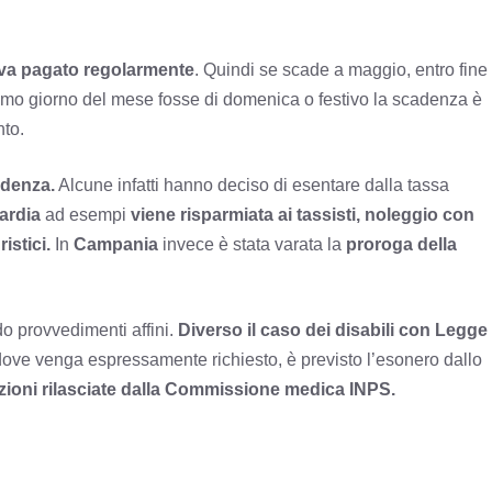
1 va pagato regolarmente
. Quindi se scade a maggio, entro fine
timo giorno del mese fosse di domenica o festivo la scadenza è
nto.
idenza.
Alcune infatti hanno deciso di esentare dalla tassa
ardia
ad esempi
viene risparmiata ai tassisti, noleggio con
istici.
In
Campania
invece è stata varata la
proroga della
o provvedimenti affini.
Diverso il caso dei disabili con Legge
ve venga espressamente richiesto, è previsto l’esonero dallo
azioni rilasciate dalla Commissione medica INPS.