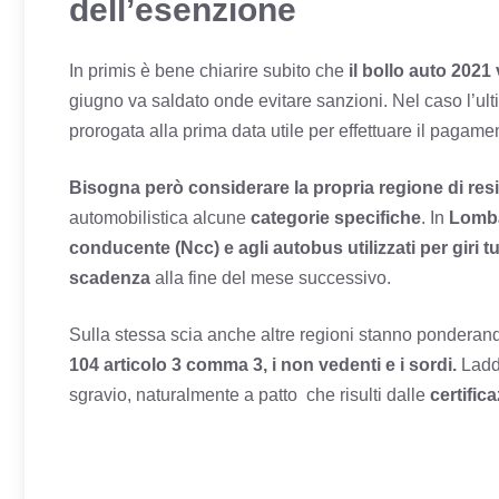
dell’esenzione
In primis è bene chiarire subito che
il bollo auto 202
giugno va saldato onde evitare sanzioni. Nel caso l’ul
prorogata alla prima data utile per effettuare il pagame
Bisogna però considerare la propria regione di res
automobilistica alcune
categorie specifiche
. In
Lomb
conducente (Ncc) e agli autobus utilizzati per giri tur
scadenza
alla fine del mese successivo.
Sulla stessa scia anche altre regioni stanno ponderand
104 articolo 3 comma 3, i non vedenti e i sordi.
Laddo
sgravio, naturalmente a patto che risulti dalle
certific