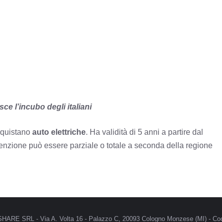
ce l’incubo degli italiani
cquistano
auto elettriche
. Ha validità di 5 anni a partire dal
enzione può essere parziale o totale a seconda della regione
MRSHARE SRL - Via A. Volta 16 - Palazzo C, 20093 Cologno Monzese (MI) - Cod