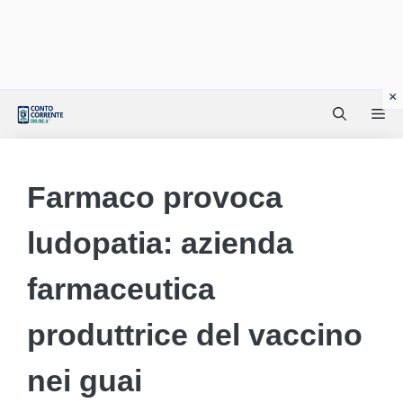
Vai
Me
al
contenuto
Farmaco provoca
ludopatia: azienda
farmaceutica
produttrice del vaccino
nei guai