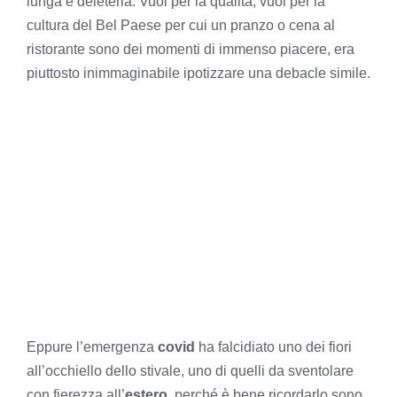
lunga e deleteria. Vuoi per la qualità, vuoi per la
cultura del Bel Paese per cui un pranzo o cena al
ristorante sono dei momenti di immenso piacere, era
piuttosto inimmaginabile ipotizzare una debacle simile.
Eppure l’emergenza
covid
ha falcidiato uno dei fiori
all’occhiello dello stivale, uno di quelli da sventolare
con fierezza all’
estero
, perché è bene ricordarlo sono