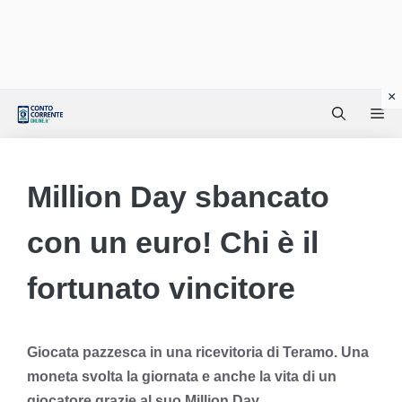
Vai
Me
al
contenuto
Million Day sbancato
con un euro! Chi è il
fortunato vincitore
Giocata pazzesca in una ricevitoria di Teramo. Una
moneta svolta la giornata e anche la vita di un
giocatore grazie al suo Million Day.