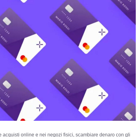
e acquisti online e nei negozi fisici, scambiare denaro con gli