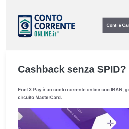
Vai
al
contenuto
Conti e Car
Cashback senza SPID? E
E
nel X Pay è un conto corrente online con IBAN, ges
circuito MasterCard.