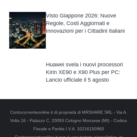
Visto Giappone 2026: Nuove
Regole, Costi Aggiornati e
Innovazioni per i Cittadini Italiani
Huawei svela i nuovi processori
Kirin XE90 e X90 Plus per PC:
Lancio ufficiale il 5 agosto
Contocorrenteonline.it di proprietà di MRSHARE SRL - Via A.
Volta 16 - Palazzo C, 20093 Cologno Monzese (MI) - Codice
Fiscale e Partita I.V.A. 10216150960
Contocorrenteonline.it non è una testata giornalistica, in