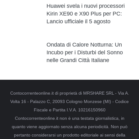
Huawei svela i nuovi processori
Kirin XE90 e X90 Plus per PC:
Lancio ufficiale il 5 agosto
Ondata di Calore Notturna: Un
Incubo per i Disturbi del Sonno
nelle Grandi Città Italiane
Contocorrenteonline.it di proprietà di MRSHARE SRL - Via A.
Volta 16 - Palazzo C, 20093 Cologno Monzese (MI) - Codice
Fiscale e Partita I.V.A. 10216150960
Contocorrenteonline.it non è una testata giornalistica, in
quanto viene aggiornato senza alcuna periodicità. Non può
pertanto considerarsi un prodotto editoriale ai sensi della