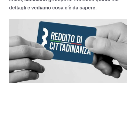
dettagli e vediamo cosa c’è da sapere.