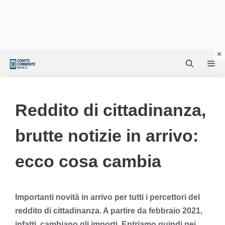
Vai
Me
al
contenuto
Reddito di cittadinanza,
brutte notizie in arrivo:
ecco cosa cambia
Importanti novità in arrivo per tutti i percettori del
reddito di cittadinanza. A partire da febbraio 2021,
infatti, cambiano gli importi. Entriamo quindi nei