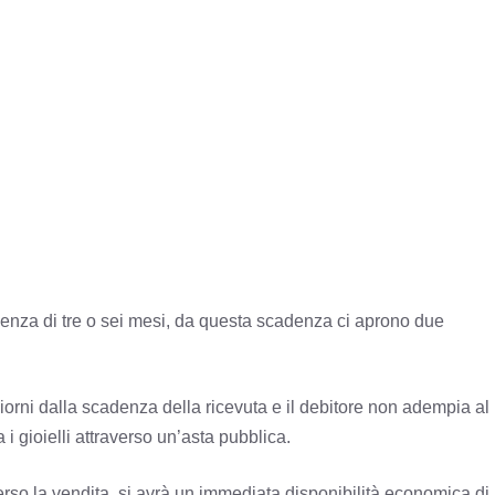
denza di tre o sei mesi, da questa scadenza ci aprono due
giorni dalla scadenza della ricevuta e il debitore non adempia al
i gioielli attraverso un’asta pubblica.
verso la vendita, si avrà un immediata disponibilità economica di