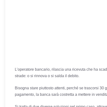
L’operatore bancario, rilascia una ricevuta che ha sca
strade: o si rinnova o si salda il debito.
Bisogna stare piuttosto attenti, perché se trascorsi 30 
pagamento, la banca sarà costretta a mettere in vendita 
Si tratta di due diverse soluzioni nel primo caso, attra