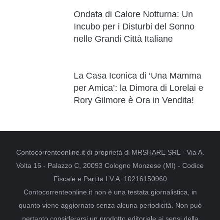
Ondata di Calore Notturna: Un
Incubo per i Disturbi del Sonno
nelle Grandi Città Italiane
La Casa Iconica di ‘Una Mamma
per Amica’: la Dimora di Lorelai e
Rory Gilmore è Ora in Vendita!
Contocorrenteonline.it di proprietà di MRSHARE SRL - Via A.
Volta 16 - Palazzo C, 20093 Cologno Monzese (MI) - Codice
Fiscale e Partita I.V.A. 10216150960
Contocorrenteonline.it non è una testata giornalistica, in
quanto viene aggiornato senza alcuna periodicità. Non può
pertanto considerarsi un prodotto editoriale ai sensi della