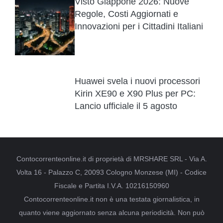
Visto Giappone 2026: Nuove
Regole, Costi Aggiornati e
Innovazioni per i Cittadini Italiani
Huawei svela i nuovi processori
Kirin XE90 e X90 Plus per PC:
Lancio ufficiale il 5 agosto
Contocorrenteonline.it di proprietà di MRSHARE SRL - Via A.
Volta 16 - Palazzo C, 20093 Cologno Monzese (MI) - Codice
Fiscale e Partita I.V.A. 10216150960
Contocorrenteonline.it non è una testata giornalistica, in
quanto viene aggiornato senza alcuna periodicità. Non può