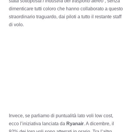
stata sottoposta l’industria del trasporto aereo”,
senza
dimenticare tutti coloro che hanno collaborato a questo
straordinario traguardo, dai piloti a tutto il restante staff
di volo.
Invece, se parliamo di puntualità lato voli low cost,
ecco l’iniziativa lanciata da
Ryanair
. A dicembre, il
92% dei loro voli sono atterrati in orario. Tra l’altro,