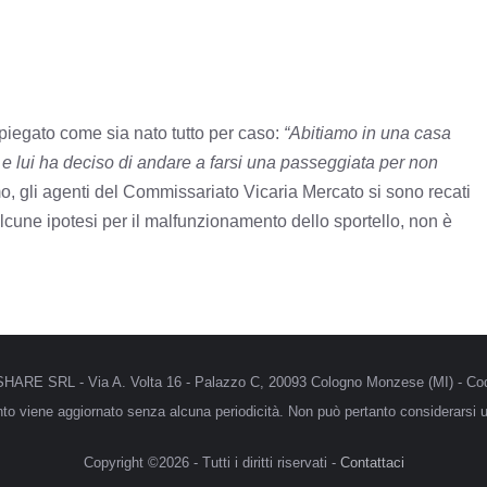
 spiegato come sia nato tutto per caso:
“Abitiamo in una casa
e e lui ha deciso di andare a farsi una passeggiata per non
mo, gli agenti del Commissariato Vicaria Mercato si sono recati
lcune ipotesi per il malfunzionamento dello sportello, non è
MRSHARE SRL - Via A. Volta 16 - Palazzo C, 20093 Cologno Monzese (MI) - Cod
anto viene aggiornato senza alcuna periodicità. Non può pertanto considerarsi un
Copyright ©2026 - Tutti i diritti riservati -
Contattaci