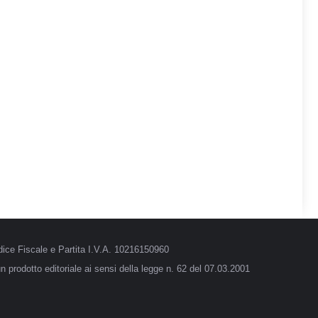
ice Fiscale e Partita I.V.A. 10216150960
 prodotto editoriale ai sensi della legge n. 62 del 07.03.2001