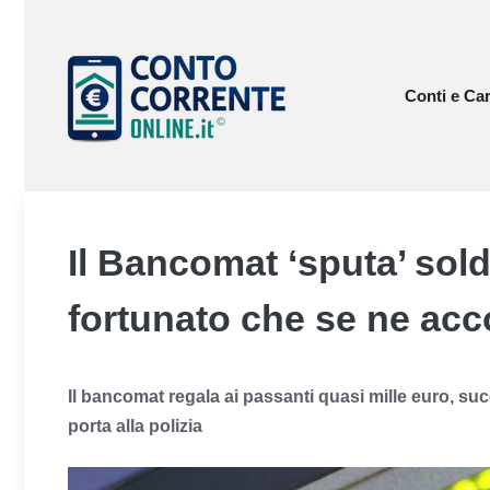
Vai
al
contenuto
Conti e Car
Il Bancomat ‘sputa’ soldi
fortunato che se ne acc
Il bancomat regala ai passanti quasi mille euro, su
porta alla polizia