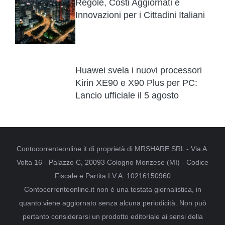
Regole, Costi Aggiornati e
Innovazioni per i Cittadini Italiani
Huawei svela i nuovi processori
Kirin XE90 e X90 Plus per PC:
Lancio ufficiale il 5 agosto
Contocorrenteonline.it di proprietà di MRSHARE SRL - Via A.
Volta 16 - Palazzo C, 20093 Cologno Monzese (MI) - Codice
Fiscale e Partita I.V.A. 10216150960
Contocorrenteonline.it non è una testata giornalistica, in
quanto viene aggiornato senza alcuna periodicità. Non può
pertanto considerarsi un prodotto editoriale ai sensi della