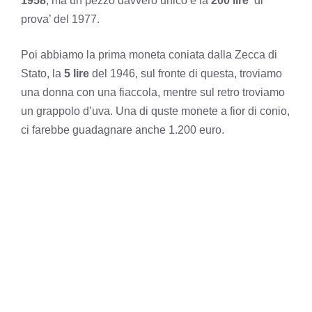
1958
, ma un pezzo davvero unico è la
200 lire
‘di
prova’ del 1977.
Poi abbiamo la prima moneta coniata dalla Zecca di
Stato, la
5 lire
del 1946, sul fronte di questa, troviamo
una donna con una fiaccola, mentre sul retro troviamo
un grappolo d’uva. Una di quste monete a fior di conio,
ci farebbe guadagnare anche 1.200 euro.