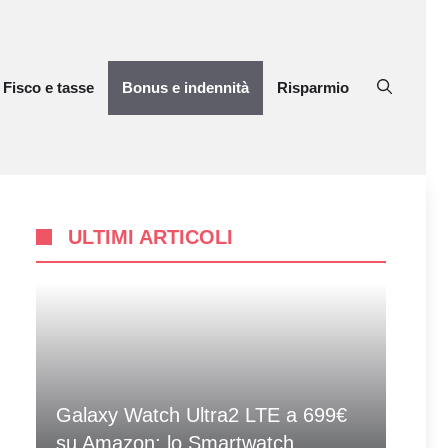
Fisco e tasse
Bonus e indennità
Risparmio
ULTIMI ARTICOLI
Galaxy Watch Ultra2 LTE a 699€
su Amazon: lo Smartwatch