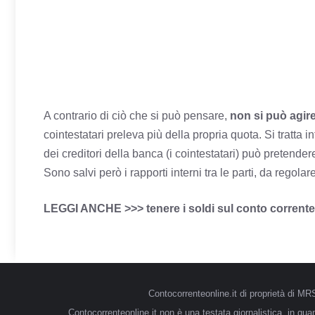
A contrario di ciò che si può pensare,
non si può agir
cointestatari preleva più della propria quota. Si tratta inf
dei creditori della banca (i cointestatari) può pretend
Sono salvi però i rapporti interni tra le parti, da regola
LEGGI ANCHE >>>
tenere i soldi sul conto corren
Contocorrenteonline.it di proprietà di 
Contocorrenteonline.it non è una testata giornalistica, in qu