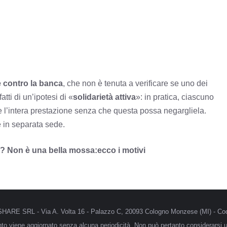
e contro la banca
, che non è tenuta a verificare se uno dei
atti di un’ipotesi di «
solidarietà attiva
»: in pratica, ciascuno
ere l’intera prestazione senza che questa possa negargliela.
re in separata sede.
te? Non è una bella mossa:ecco i motivi
MRSHARE SRL - Via A. Volta 16 - Palazzo C, 20093 Cologno Monzese (MI) - Cod
anto viene aggiornato senza alcuna periodicità. Non può pertanto considerarsi un