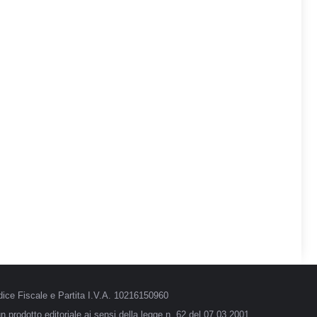
ice Fiscale e Partita I.V.A. 10216150960
 prodotto editoriale ai sensi della legge n. 62 del 07.03.2001