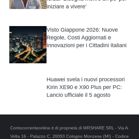
iniziare a vivere’
Visto Giappone 2026: Nuove
Regole, Costi Aggiornati e
Innovazioni per i Cittadini Italiani
Huawei svela i nuovi processori
Kirin XE90 e X90 Plus per PC:
Lancio ufficiale il 5 agosto
Contocorrenteonline.it di proprietà di MRSHARE SRL - Via A.
Volta 16 - Palazzo C, 20093 Cologno Monzese (MI) - Codice