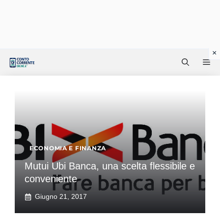
Vai
Me
al
contenuto
ECONOMIA E FINANZA
Mutui Ubi Banca, una scelta flessibile e
conveniente
Giugno 21, 2017