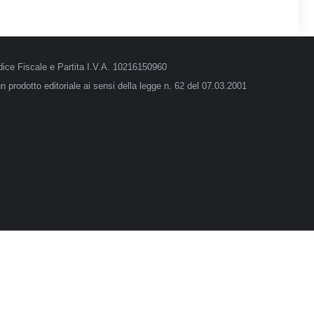
ice Fiscale e Partita I.V.A. 10216150960
 prodotto editoriale ai sensi della legge n. 62 del 07.03.2001