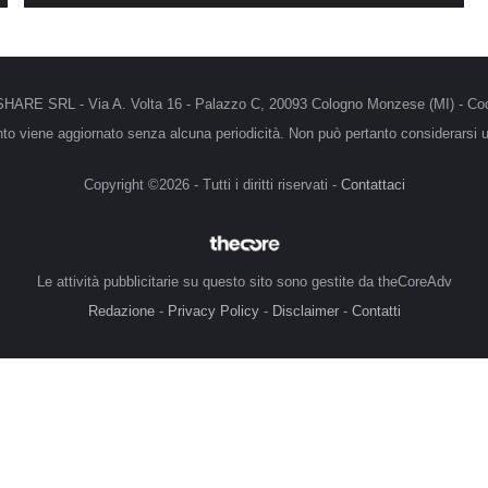
MRSHARE SRL - Via A. Volta 16 - Palazzo C, 20093 Cologno Monzese (MI) - Cod
anto viene aggiornato senza alcuna periodicità. Non può pertanto considerarsi un
Copyright ©2026 - Tutti i diritti riservati -
Contattaci
Le attività pubblicitarie su questo sito sono gestite da theCoreAdv
Redazione
-
Privacy Policy
-
Disclaimer
-
Contatti