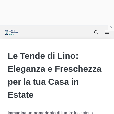
Vai
Me
al
contenuto
Le Tende di Lino:
Eleganza e Freschezza
per la tua Casa in
Estate
Immagina un pomeriggio di luglio
: luce piena,