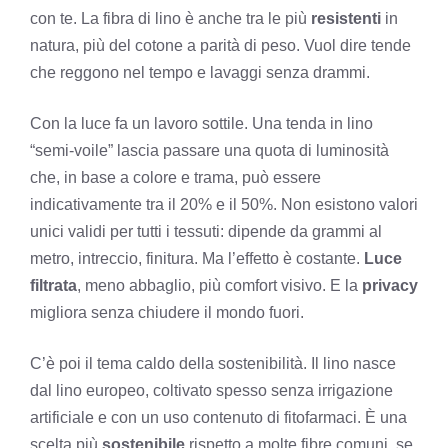
con te. La fibra di lino è anche tra le più
resistenti
in
natura, più del cotone a parità di peso. Vuol dire tende
che reggono nel tempo e lavaggi senza drammi.
Con la luce fa un lavoro sottile. Una tenda in lino
“semi-voile” lascia passare una quota di luminosità
che, in base a colore e trama, può essere
indicativamente tra il 20% e il 50%. Non esistono valori
unici validi per tutti i tessuti: dipende da grammi al
metro, intreccio, finitura. Ma l’effetto è costante.
Luce
filtrata
, meno abbaglio, più comfort visivo. E la
privacy
migliora senza chiudere il mondo fuori.
C’è poi il tema caldo della sostenibilità. Il lino nasce
dal lino europeo, coltivato spesso senza irrigazione
artificiale e con un uso contenuto di fitofarmaci. È una
scelta più
sostenibile
rispetto a molte fibre comuni, se