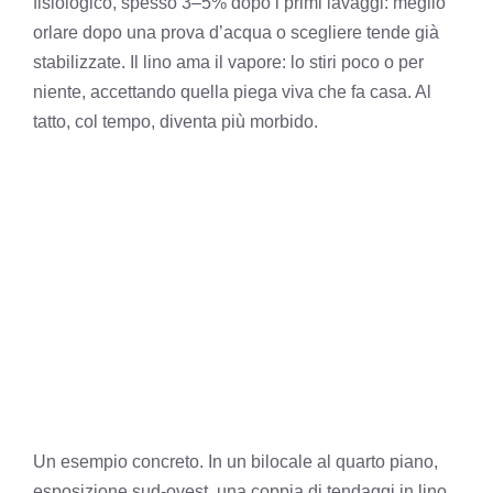
fisiologico, spesso 3–5% dopo i primi lavaggi: meglio
orlare dopo una prova d’acqua o scegliere tende già
stabilizzate. Il lino ama il vapore: lo stiri poco o per
niente, accettando quella piega viva che fa casa. Al
tatto, col tempo, diventa più morbido.
Un esempio concreto. In un bilocale al quarto piano,
esposizione sud-ovest, una coppia di tendaggi in lino