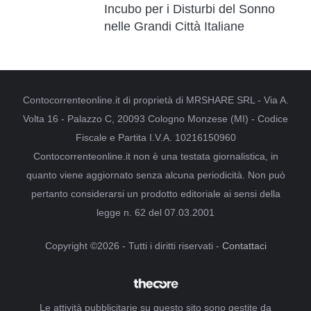
Incubo per i Disturbi del Sonno
nelle Grandi Città Italiane
Contocorrenteonline.it di proprietà di MRSHARE SRL - Via A.
Volta 16 - Palazzo C, 20093 Cologno Monzese (MI) - Codice
Fiscale e Partita I.V.A. 10216150960
Contocorrenteonline.it non è una testata giornalistica, in
quanto viene aggiornato senza alcuna periodicità. Non può
pertanto considerarsi un prodotto editoriale ai sensi della
legge n. 62 del 07.03.2001
Copyright ©2026 - Tutti i diritti riservati -
Contattaci
Le attività pubblicitarie su questo sito sono gestite da